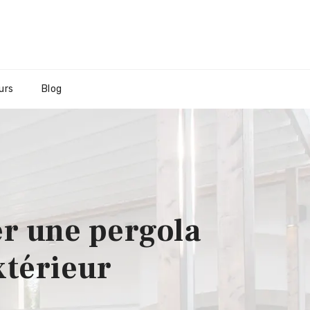
urs
Blog
er une pergola
xtérieur