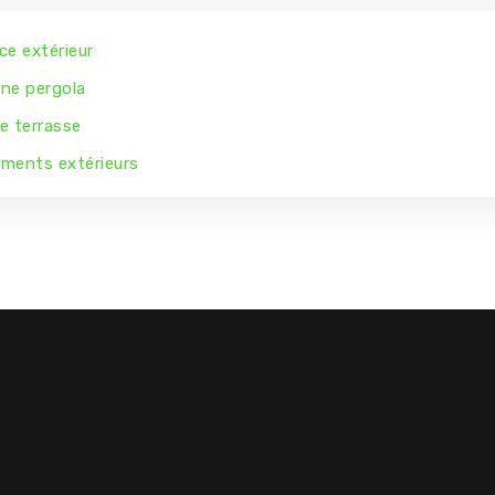
ce extérieur
une pergola
e terrasse
ements extérieurs